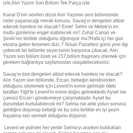
izle,Alın Yazım Son Bölüm Tek Parça izle
Kanal D'nin sevilen dizisi Alın Yazımın yeni bölümünde
neler yaşanacağı merak konusu. Savaş'ın dengeleri altüst
edecek hamlesi ne olacak? Emel' Selim ve Melek'in en
mutlu günlerine engel olabilecek mi? Zuhal Canan ve
Şevki'nin birlikte olduğunu öğreniyor mu?Hafa içi her gün
ekrana gelen fenomen dizi, 7 Nisan Pazartesi günü yine ilgi
çekecek bir bölümle seyircisinin karşısına çıkacak. Alın
Yazım son bölüm özeti ve 157.bölüm fragmanı izlemek için
gereken bağlantıya sayfamızdan ulaşabileceksiniz.
Savaş'ın tüm dengeleri altüst edecek hamlesi ne olacak?
Alın Yazım son bölümde, Ercan, bebeğin kendisinden
olduğunu söylemek için Levent'in evine gelmiştir öteki
taraftan Yiğit'te Levent'in evine doğru gelmektedir Aysel ise
çaresiz Ercan'ı göndermeye çalışmaktadır. Aysel bu
durumdan kurtulabilecek mi? Selma ise artık yolun sonuna
geldiğini düşünüp bebeği ve bu sırla birlikte en iyi şeyin
hayatına son vermek olduğunu düşünür.
Levent ve polisler her yerde Selma'yı ararken buldukları