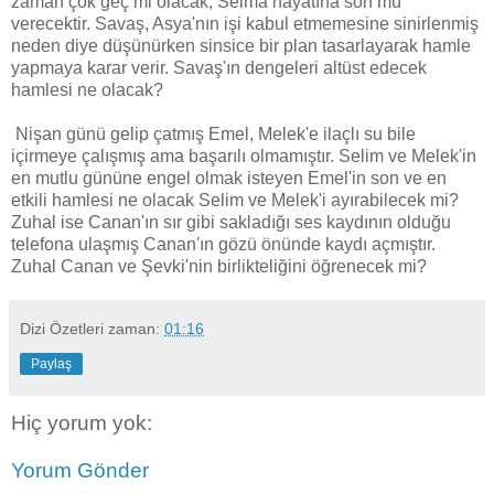
zaman çok geç mi olacak, Selma hayatına son mu
verecektir. Savaş, Asya'nın işi kabul etmemesine sinirlenmiş
neden diye düşünürken sinsice bir plan tasarlayarak hamle
yapmaya karar verir. Savaş'ın dengeleri altüst edecek
hamlesi ne olacak?
Nişan günü gelip çatmış Emel, Melek'e ilaçlı su bile
içirmeye çalışmış ama başarılı olmamıştır. Selim ve Melek'in
en mutlu gününe engel olmak isteyen Emel'in son ve en
etkili hamlesi ne olacak Selim ve Melek'i ayırabilecek mi?
Zuhal ise Canan'ın sır gibi sakladığı ses kaydının olduğu
telefona ulaşmış Canan'ın gözü önünde kaydı açmıştır.
Zuhal Canan ve Şevki'nin birlikteliğini öğrenecek mi?
Dizi Özetleri
zaman:
01:16
Paylaş
Hiç yorum yok:
Yorum Gönder